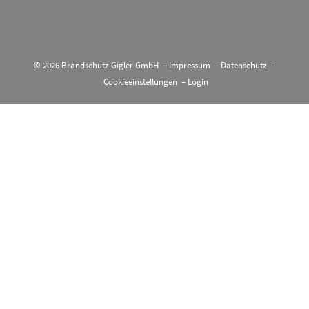
© 2026 Brandschutz Gigler GmbH –
Impressum
–
Datenschutz
–
Cookieeinstellungen
–
Login